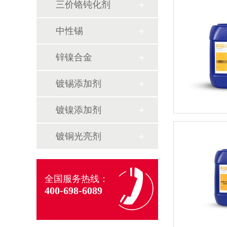
三价铬钝化剂
中性锡
锌镍合金
镀锡添加剂
镀镍添加剂
镀铜光亮剂
全国服务热线：
400-698-6089