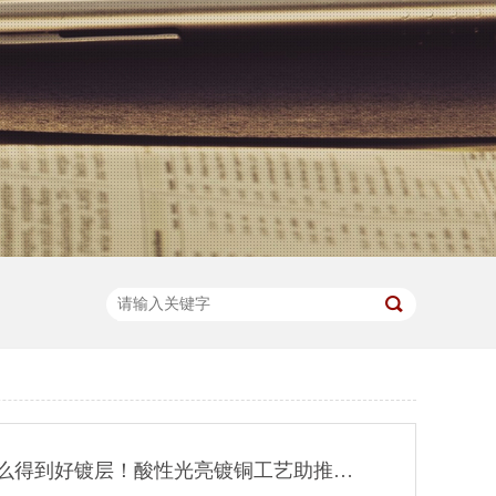
不懂组分作用怎么得到好镀层！酸性光亮镀铜工艺助推电镀厂C位出道