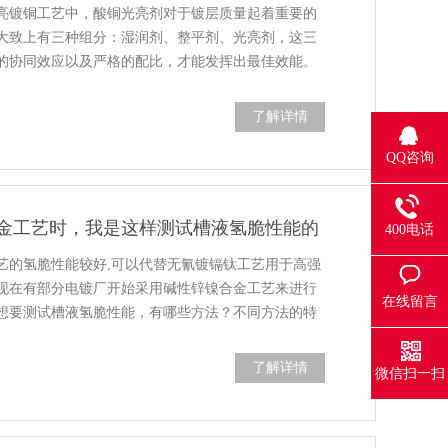
亮镀铜工艺中，酸铜光亮剂对于镀层质量起着重要的
大致上有三种组分：湿润剂、整平剂、光亮剂，这三
的协同效应以及严格的配比，才能发挥出最佳效能。
了解详情
QQ咨询
金工艺时，我是这样测试槽液氢脆性能的
400电话
艺的氢脆性能较好,可以代替无氰镀镉钛工艺用于高强
现在有部分电镀厂开始采用碱性锌镍合金工艺来进行
在线留言
想要测试槽液氢脆性能，有哪些方法？不同方法的特
了解详情
微信扫一扫