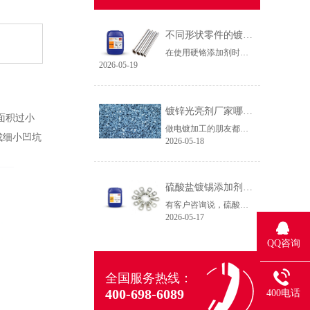
不同形状零件的镀铬方法（硬铬添加剂）
在使用硬铬添加剂时，不同形状零件的施镀要求往往是不一样的，那么相对应的施镀方法也应该有所调整，本期文章我们根据23年的技术服务经验，整理出了不同形状零件的镀铬方法，希望能帮助电镀厂少走弯路。
2026-05-19
镀锌光亮剂厂家哪家服务好？选对伙伴效率翻倍
面积过小
做电镀加工的朋友都知道，一条产线每天运转，比较担心的就是药水出问题。镀层不均、光亮度差、返工率高，这些痛点不仅影响产能，更直接拉低利润。我曾走访过十余家电镀厂，发现不少老板对镀锌光亮剂的选择存在一个误区：只看价格，忽视服务。数据表明，选对镀锌光亮剂厂家能使产线效率提升30%以上，而服务才是核心分水岭。
成细小凹坑
2026-05-18
硫酸盐镀锡添加剂在镀液中能发挥什么作用？
有客户咨询说，硫酸盐镀锡添加剂在镀液中能发挥什么作用？
2026-05-17
QQ咨询
全国服务热线：
400-698-6089
400电话