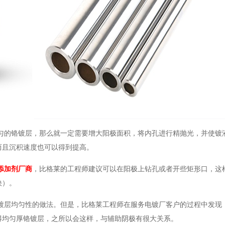
匀的铬镀层，
那么就一定需要
增大阳极面积，将内孔进行精抛光，并使镀
而且沉积速度也
可以得到
提高。
添加剂厂商
，比格莱的工程师建议可以
在阳极上钻孔
或者
开些矩形口，
这
快）。
镀层均匀性
的做法
。
但是，
比格莱工程师在
服务电镀厂客户的过程
中
发现
得均匀厚铬镀层，之所以会这样，与辅助阴极有很大关系。