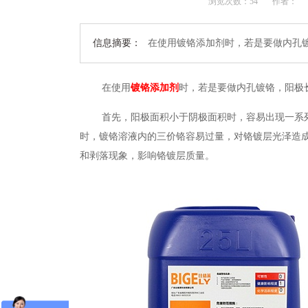
浏览次数：
54
作者：
信息摘要：
在使用镀铬添加剂时，若是要做内孔
在使用
镀铬添加剂
时，若是要做
内孔镀铬，阳极
首先，阳极面积小于阴极面积时，容易出现一系
时，镀铬溶液内
的
三价铬
容易
过
量
，
对
铬镀层光泽
造
和剥落现象，影响铬镀层质量
。