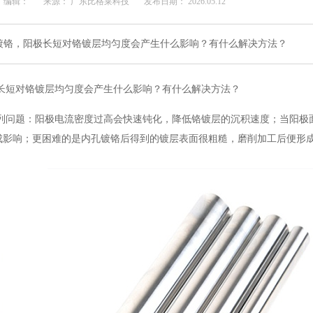
编辑：
来源： 广东比格莱科技
发布日期： 2026.05.12
镀铬，阳极长短对铬镀层均匀度会产生什么影响？有什么解决方法？
长短对铬镀层均匀度
会产生什么
影响
？有什么
解决方法
？
列问题：阳极电流密度过高会快速钝化，降低铬镀层的沉积速度；
当阳极
成影响；
更困难的是内孔镀铬后
得到
的镀层表面很粗糙，磨削加工后便形