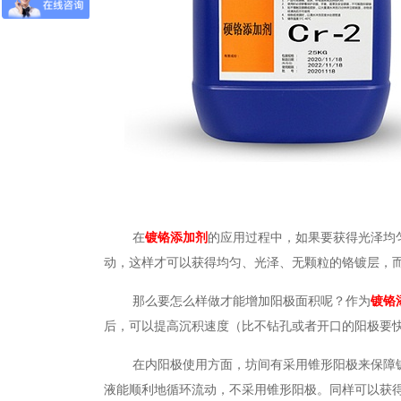
在
镀铬添加剂
的应用过程中，
如果要获得光泽均
动，这样才
可以
获得均匀、光泽、无颗粒的铬镀层，
那么要怎么样做才能
增加阳极面积
呢？作为
镀铬
后，可以提高沉积速度（比不钻孔或者开口的阳极要
在内阳极
使用
方面，
坊间
有采用锥形阳极来保障
液能顺利地循环流动，不采用锥形阳极。同样可以获