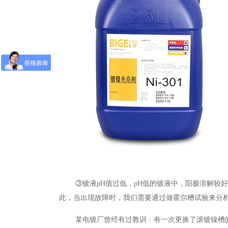
③
镀液
pH值过低
，
pH低的镀液中，阳极溶解较
此，当出现故障时，我们需要通过做霍尔槽试验来分
某电镀厂曾经有过教训：有一次更换了滚镀镍槽