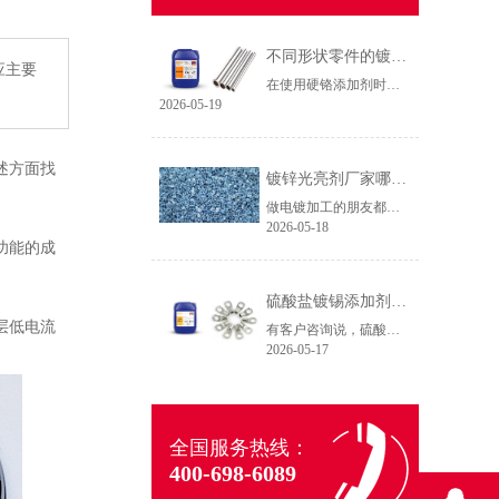
不同形状零件的镀铬方法（硬铬添加剂）
应主要
在使用硬铬添加剂时，不同形状零件的施镀要求往往是不一样的，那么相对应的施镀方法也应该有所调整，本期文章我们根据23年的技术服务经验，整理出了不同形状零件的镀铬方法，希望能帮助电镀厂少走弯路。
2026-05-19
述方面找
镀锌光亮剂厂家哪家服务好？选对伙伴效率翻倍
做电镀加工的朋友都知道，一条产线每天运转，比较担心的就是药水出问题。镀层不均、光亮度差、返工率高，这些痛点不仅影响产能，更直接拉低利润。我曾走访过十余家电镀厂，发现不少老板对镀锌光亮剂的选择存在一个误区：只看价格，忽视服务。数据表明，选对镀锌光亮剂厂家能使产线效率提升30%以上，而服务才是核心分水岭。
2026-05-18
功能的成
硫酸盐镀锡添加剂在镀液中能发挥什么作用？
层低电流
有客户咨询说，硫酸盐镀锡添加剂在镀液中能发挥什么作用？
2026-05-17
全国服务热线：
400-698-6089