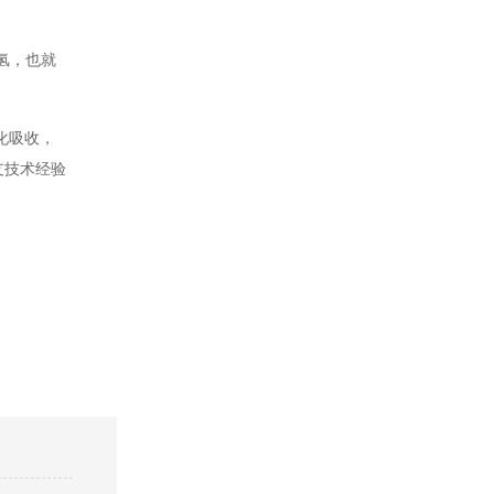
氢，也就
化吸收，
支技术经验