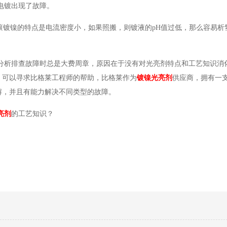
续电镀出现了故障。
滚镀镍的特点是电流密度小，如果照搬，则镀液的pH值过低，那么容易析
分析排查故障时总是大费周章，原因在于没有对光亮剂特点和工艺知识消
，可以寻求比格莱工程师的帮助，比格莱作为
镀镍光亮剂
供应商，拥有一
解，并且有能力解决不同类型的故障。
亮剂
的工艺知识？