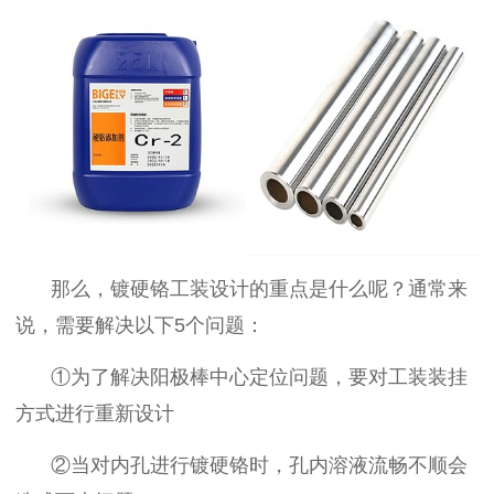
那么，
镀硬铬工装设计
的
重点
是什么呢？通常来
说，需要
解决以下
5
个问题
：
①为了
解决阳极棒中心定位问题
，要对
工装装挂
方式
进行
重新设计
②当对
内孔
进行镀硬铬
时
，
孔内溶液流畅不顺
会