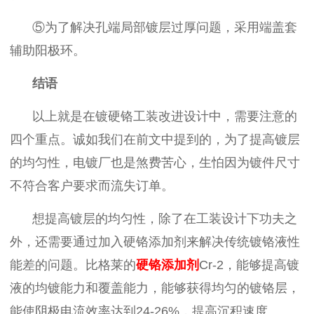
⑤为了
解决孔端局部镀层过厚问题
，
采用端盖套
辅助阳极环
。
结语
以上就是在镀硬铬工装改进设计中，需要注意的
四个重点。诚如我们在前文中提到的，为了提高镀层
的均匀性，电镀厂也是煞费苦心，生怕因为镀件尺寸
不符合客户要求而流失订单。
想提高镀层的均匀性，除了在工装设计下功夫之
外，还需要通过加入硬铬添加剂来解决传统镀铬液性
能差的问题。比格莱的
硬铬添加剂
Cr-2
，能够提高镀
液的均镀能力和覆盖能力，能够获得均匀的镀铬层，
能使阴极电流效率达到
24-26%
，提高沉积速度。