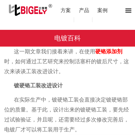
方案
产品
案例
|
|
电镀百科
这一期文章我们接着来讲，在使用
硬铬添加剂
时，如何通过工艺研究来控制活塞杆的镀后尺寸，这
次来谈谈工装改进设计。
镀硬铬工装改进设计
在实际生产中，
镀硬铬工装
会直接决定
镀硬铬部
位的质量。
基于此，
设计
出来的
镀硬铬工装
，
要
先
经
过
试验验证
，并且呢，还需要
经
过
多次修改完善后
，
电镀厂才可以将工装
用于生产。