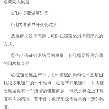
造成
两大问题：
a
孔内溶液温度过高
b
孔内溶液成分变化过大
想要解决这个问题，可以在
端盖采用挖扇形孔的
方式
。
③为了
保证镀硬铬层的质量
，
各孔
需要
采用合适
的阳极棒直径
④在镀硬铬生产中，工件镀层的均匀性一直是困
扰很多电镀厂的一个难点，在活塞杆电镀中，
孔内镀
硬铬
层会有一个所谓的
锥度问题
，也就是存在上下厚
度不均的情况，基于此，象形阳极需要具有一定的锥
度。