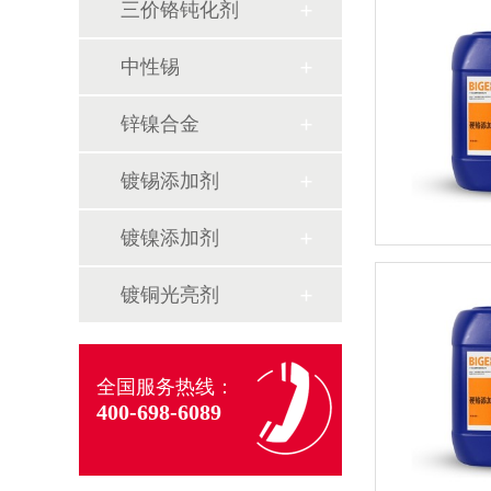
三价铬钝化剂
中性锡
锌镍合金
镀锡添加剂
镀镍添加剂
镀铜光亮剂
全国服务热线：
400-698-6089