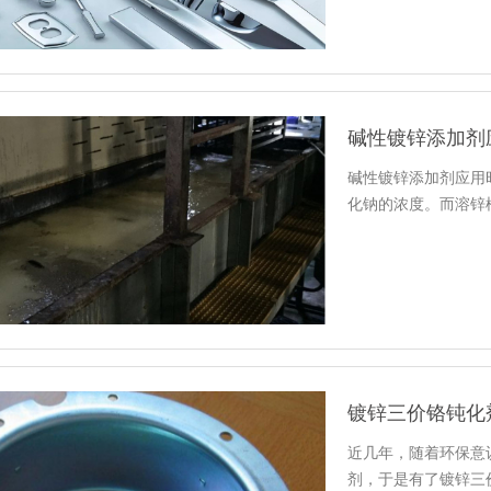
碱性镀锌添加剂
碱性镀锌添加剂应用
化钠的浓度。而溶锌
镀锌三价铬钝化
近几年，随着环保意
剂，于是有了镀锌三