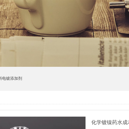
料电镀添加剂
化学镀镍药水成