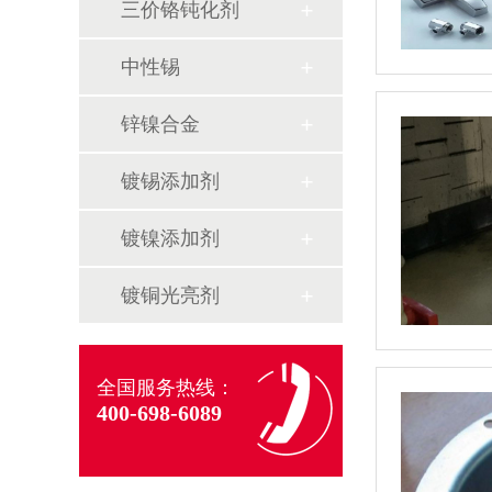
三价铬钝化剂
中性锡
锌镍合金
镀锡添加剂
镀镍添加剂
镀铜光亮剂
全国服务热线：
400-698-6089