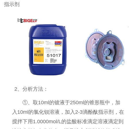
指示剂
2、分析方法：
①、
取
10ml
的镀液于
250ml
的锥形瓶中，加
入
10ml
的氯化钡溶液，加入
2-3
滴酚酞指示剂，在
搅拌下用
1.0000mol/L
的盐酸标准滴定溶液滴定到