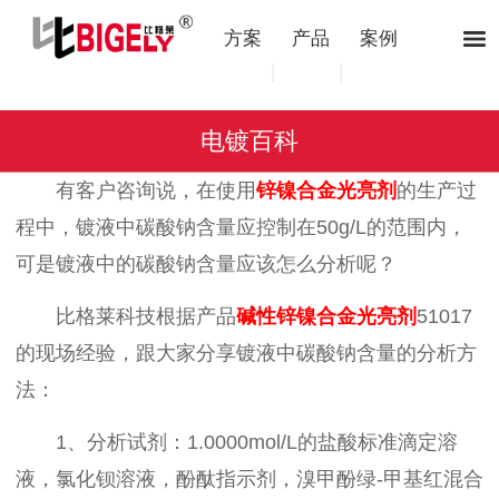
方案
产品
案例
|
|
电镀百科
有客户咨询说，在使用
锌镍合金光亮剂
的生产过
程中，镀液中碳酸钠含量应控制在
50g/L
的范围内，
可是镀液中的碳酸钠含量应该怎么分析呢？
比格莱科技根据
产品
碱性锌镍合金光亮剂
51017
的现场经验，跟大家分享镀液中碳酸钠含量的分析方
法：
1、
分析试剂：
1.0000mol/L
的盐酸标准滴定溶
液，氯化钡溶液，酚酞指示剂，溴甲酚绿
-
甲基红混合