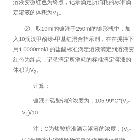
溶液变微红色为终点，记录滴定所消耗的标准滴
定溶液的体积为
V
。
1
②、
取
10ml
的镀液于
250ml
的锥形瓶中，加
入
10
滴溴甲酚绿
-
甲基红混合指示剂，在在搅拌下
用
1.0000mol/L
的盐酸标准滴定溶液滴定到溶液变
红色为终点，记录滴定所消耗的标准滴定溶液的
体积为
V
。
2
计算：
镀液中碳酸钠的浓度为：
105.99*C*(V
-
2
V
)/10
1
注：
C
为盐酸标准滴定溶液的浓度，
(V
-
2