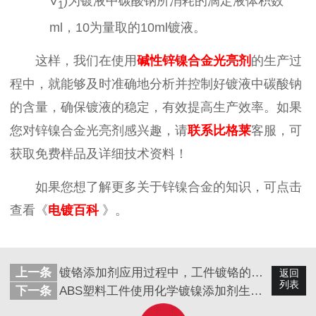
V
)
为镀液中碳酸钠所消耗的滴定液体积数
1
ml
，
10
为量取的
10ml
镀液。
这样，我们在使用
碱性锌镍合金光亮剂
的生产过
程中，就能够及时准确地分析并控制好镀液中碳酸钠
的含量，确保镀液的稳定，
有效
提高生产效率。
如果
您对
锌镍合金光亮剂
感兴趣，请
联系比格莱
客服，可
获取免费样品及详细技术资料！
如果您想了解更多关于锌镍合金的知识，可点击
查看《
电镀百科
》。
上一条
镀铬添加剂应用过程中，工件镀铬的作用是什么呢？
返回
列表
下一条
ABS塑料工件使用化学镀镍添加剂生产时镀层出现针孔漏镀现象的原因