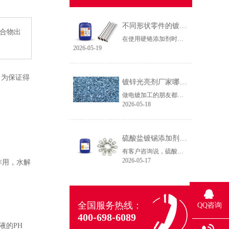
不同形状零件的镀铬方法（硬铬添加剂）
配合物出
在使用硬铬添加剂时，不同形状零件的施镀要求往往是不一样的，那么相对应的施镀方法也应该有所调整，本期文章我们根据23年的技术服务经验，整理出了不同形状零件的镀铬方法，希望能帮助电镀厂少走弯路。
2026-05-19
，为保证得
镀锌光亮剂厂家哪家服务好？选对伙伴效率翻倍
做电镀加工的朋友都知道，一条产线每天运转，比较担心的就是药水出问题。镀层不均、光亮度差、返工率高，这些痛点不仅影响产能，更直接拉低利润。我曾走访过十余家电镀厂，发现不少老板对镀锌光亮剂的选择存在一个误区：只看价格，忽视服务。数据表明，选对镀锌光亮剂厂家能使产线效率提升30%以上，而服务才是核心分水岭。
2026-05-18
硫酸盐镀锡添加剂在镀液中能发挥什么作用？
有客户咨询说，硫酸盐镀锡添加剂在镀液中能发挥什么作用？
2026-05-17
作用，水解
全国服务热线：
QQ咨询
400-698-6089
液的PH