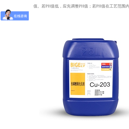
值。若PH
值低，
应先调整
PH
值；
若
PH
值在工艺范围