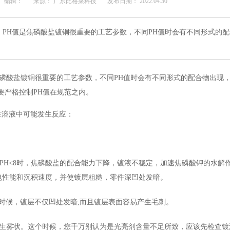
编辑：
来源： 广东比格莱科技
发布日期： 2022.04.30
PH值是焦磷酸盐镀铜很重要的工艺参数，不同PH值时会有不同形式的
磷酸盐镀铜很重要的工艺参数，
不
同
PH
值时会有不同形式的配合物出现
要严格控制PH值在规范之内。
在溶液中可能发生反应：
当PH<8时，焦磷酸盐的配合能力下降，镀液不稳定，加速焦磷酸钾的水解
电性能和沉积速度，并使镀层粗糙，零件深凹处发暗。
时候，镀层不仅凹处发暗,而且镀层表面容易产生毛刺。
生雾状。
这个时候，您千万别
认为是光亮剂含量不足所致，
应该先检查镀