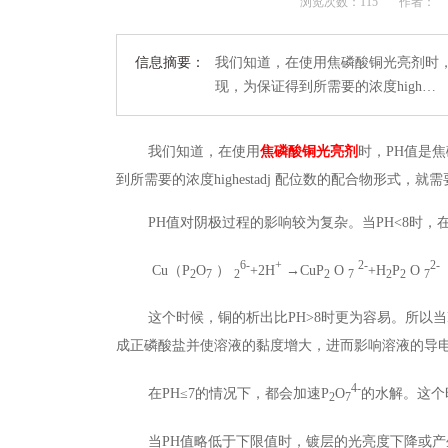
浏览次数：
115
作者：
信息摘要：
我们知道，在使用焦磷酸铜光亮剂时，
现，为保证得到所需要的浓度high…
我们知道，在使用
焦磷酸铜光亮剂
时，PH
值是焦
到所需要的浓度highestadj
配位数的配合物形式，就需
PH值对阴极过程的影响较为复杂。当PH<8时，
6-
+
2-
2-
Cu（P
O
）
+2H
→CuP
O
+H
P
O
2
7
2
2
7
2
2
7
这个时候，
铜的析出比
PH>8时更为容易。所以
成正磷酸盐并使溶液的黏度增大，进而影响溶液的导
4-
在PH≤7的情况下，都会加速P
O
的水解。这个
2
7
当PH
值略低于下限值时，
镀层的光亮度下降或产