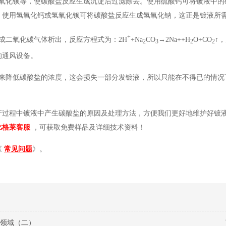
氢氧化钡等，使碳酸盐反应生成沉淀后过滤除去。使用硫酸钙可将镀液中的
。使用氢氧化钙或氢氧化钡可将碳酸盐反应生成氢氧化钠，这正是镀液所
+
成二氧化碳气体析出，反应方程式为：2H
+Na
CO
→2Na++H
O+CO
↑
2
3
2
2
的通风设备。
释来降低碳酸盐的浓度，这会损失一部分发镀液，所以只能在不得已的情况
产过程中镀液中产生碳酸盐的原因及处理方法，方便我们更好地维护好镀
比格莱客服
，可获取免费样品及详细技术资料！
《
常见问题
》。
领域（二）