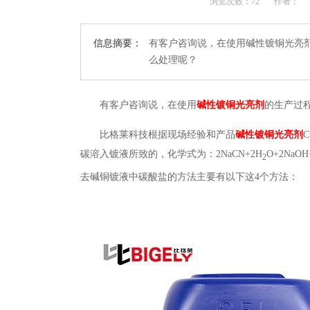
浏览次数：
72
作者：
信息摘要：
有客户咨询说，在使用碱性镀铜光亮
么处理呢？
有客户咨询说，在使用
碱性镀铜光亮剂
的生产过
比格莱科技根据现场经验和产品
碱性镀铜光亮剂
C
碳溶入镀液所致的，化学式为：
2NaCN+2H
O+2NaOH
2
去碱铜镀液中碳酸盐的方法主要有以下这
4
个方法：