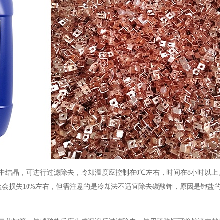
中结晶，可进行过滤除去，冷却温度应控制在
0
℃左右，时间在
8
小时以上
盐会损失
10%
左右，但需注意的是冷却法不适宜除去碳酸钾，原因是钾盐