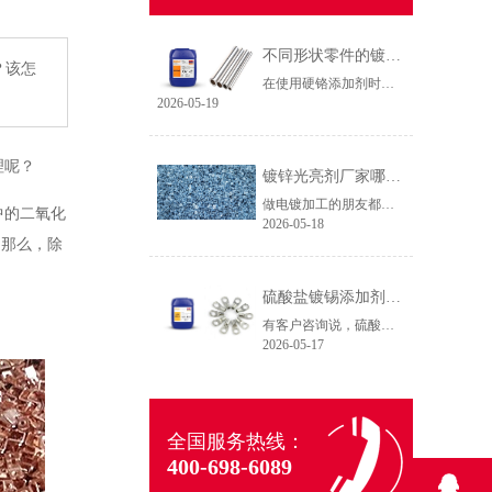
不同形状零件的镀铬方法（硬铬添加剂）
？该怎
在使用硬铬添加剂时，不同形状零件的施镀要求往往是不一样的，那么相对应的施镀方法也应该有所调整，本期文章我们根据23年的技术服务经验，整理出了不同形状零件的镀铬方法，希望能帮助电镀厂少走弯路。
2026-05-19
理呢？
镀锌光亮剂厂家哪家服务好？选对伙伴效率翻倍
做电镀加工的朋友都知道，一条产线每天运转，比较担心的就是药水出问题。镀层不均、光亮度差、返工率高，这些痛点不仅影响产能，更直接拉低利润。我曾走访过十余家电镀厂，发现不少老板对镀锌光亮剂的选择存在一个误区：只看价格，忽视服务。数据表明，选对镀锌光亮剂厂家能使产线效率提升30%以上，而服务才是核心分水岭。
中的二氧化
2026-05-18
。
那么，除
硫酸盐镀锡添加剂在镀液中能发挥什么作用？
有客户咨询说，硫酸盐镀锡添加剂在镀液中能发挥什么作用？
2026-05-17
全国服务热线：
400-698-6089