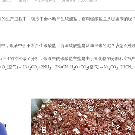
编辑：
来源： 广东比格莱科技
发布日期： 2020.09.08
剂的生产过程中，镀液中会不断产生碳酸盐，咨询碳酸盐是从哪里来的呢
程中，镀液中会不断产生碳酸盐，咨询碳酸盐是从哪里来的呢？该怎么处
u-201
的特性做了分析，
镀液中的碳酸盐主盐是由于氰化物的分解和空气
+O
(
空气
)→2Na
CO
+2NH
，
2NaCN+H
O+CO
(
空气
)→Na
CO
+2HCN
2
2
3
3
2
2
2
3