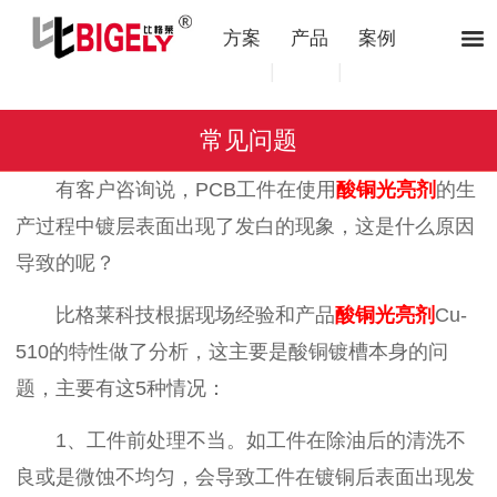
方案
产品
案例
|
|
常见问题
有客户咨询说，
PCB
工件在使用
酸铜光亮剂
的生
产过程中镀层表面出现了发白的现象，这是什么原因
导致的呢？
比格莱科技根据现场经验和产品
酸铜光亮剂
Cu-
510
的
特性做了分析，
这主要是酸铜镀槽本身的问
题，主要有这
5
种情况：
1、工件前处理不当。如工件在除油后的清洗不
良或是微蚀不均匀，会导致工件在镀铜后表面出现发