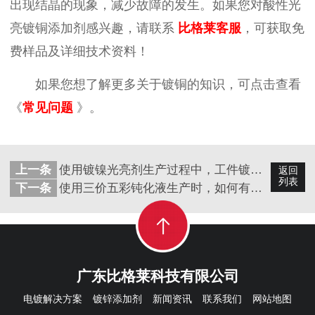
出现结晶的现象，减少故障的发生。
如果您对
酸性光
亮镀铜添加剂感兴趣，请联系
比格莱客服
，可获取免
费样品及详细技术资料！
如果您想了解更多关于镀铜的知识，可点击查看
《
常见问题
》。
上一条
使用镀镍光亮剂生产过程中，工件镀层脆性大的5个原因
返回
列表
下一条
使用三价五彩钝化液生产时，如何有效避免钝化膜出现脱膜的现象呢？
广东比格莱科技有限公司
电镀解决方案
镀锌添加剂
新闻资讯
联系我们
网站地图