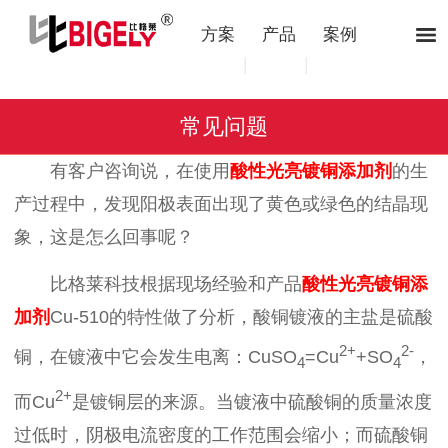
方案
产品
案例
|
|
常见问题
有客户咨询说，在使用
酸性光亮镀铜添加剂
的生
产过程中，发现阳极表面出现了黄色或绿色的结晶现
象，这是怎么回事呢？
比格莱科技根据现场经验和产品
酸性光亮镀铜添
加剂
Cu-510
的特性做了分析，
酸铜镀液的主盐是硫酸
2+
2-
铜，在镀液中它会发生电离：
CuSO
=Cu
+SO
，
4
4
2+
而Cu
是镀铜层的来源。当镀液中硫酸铜的质量浓度
过低时，阴极电流密度的工作范围会缩小；而硫酸铜